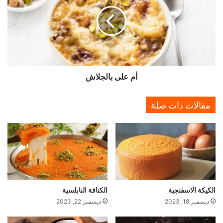
ر
ع
د
ل
ى
ب
ا
ل
ج
أم على بالجلاش
ل
ا
ش
مقالات ذات صلة
الكيكة الاسفنجية
الكنافة النابلسية
ديسمبر 18, 2023
ديسمبر 22, 2023