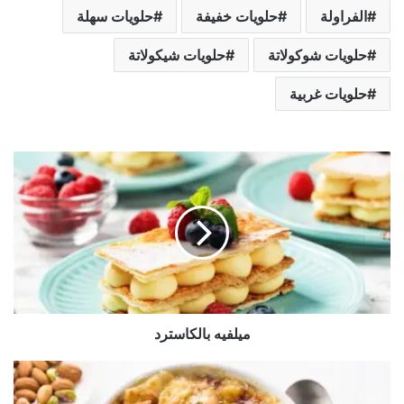
الفراولة
حلويات خفيفة
حلويات سهلة
حلويات شوكولاتة
حلويات شيكولاتة
حلويات غربية
م
ي
ل
ف
ي
ه
ب
ا
ل
ميلفيه بالكاسترد
ك
ا
س
أ
ت
م