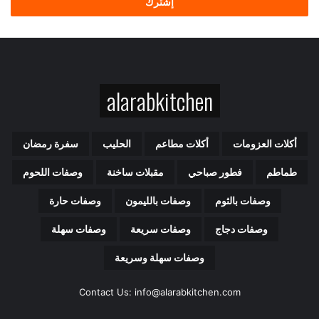
ل
ب
ر
ي
د
ك
alarabkitchen
ا
ل
إ
ل
أكلات العزومات
أكلات مطاعم
الحليب
سفرة رمضان
ك
ت
طماطم
فطور صباحي
مقبلات ساخنة
وصفات اللحوم
ر
و
وصفات بالثوم
وصفات بالليمون
وصفات حارة
ن
ي
وصفات دجاج
وصفات سريعة
وصفات سهلة
وصفات سهلة وسريعة
Contact Us: info@alarabkitchen.com