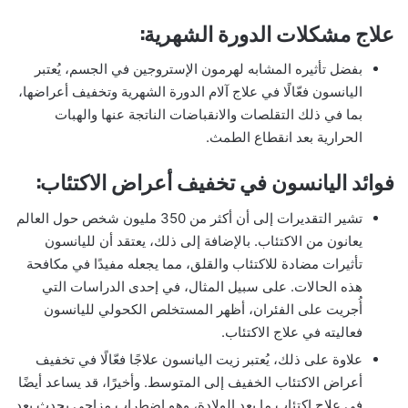
علاج مشكلات الدورة الشهرية:
بفضل تأثيره المشابه لهرمون الإستروجين في الجسم، يُعتبر
اليانسون فعّالًا في علاج آلام الدورة الشهرية وتخفيف أعراضها،
بما في ذلك التقلصات والانقباضات الناتجة عنها والهبات
الحرارية بعد انقطاع الطمث.
فوائد اليانسون في تخفيف أعراض الاكتئاب:
تشير التقديرات إلى أن أكثر من 350 مليون شخص حول العالم
يعانون من الاكتئاب. بالإضافة إلى ذلك، يعتقد أن لليانسون
تأثيرات مضادة للاكتئاب والقلق، مما يجعله مفيدًا في مكافحة
هذه الحالات. على سبيل المثال، في إحدى الدراسات التي
أُجريت على الفئران، أظهر المستخلص الكحولي لليانسون
فعاليته في علاج الاكتئاب.
علاوة على ذلك، يُعتبر زيت اليانسون علاجًا فعّالًا في تخفيف
أعراض الاكتئاب الخفيف إلى المتوسط. وأخيرًا، قد يساعد أيضًا
في علاج اكتئاب ما بعد الولادة، وهو اضطراب مزاجي يحدث بعد