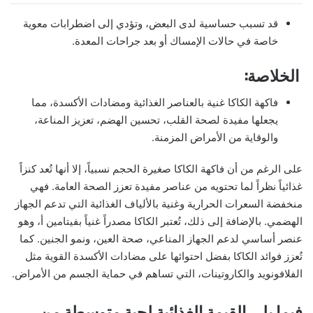
قد تسبب حساسية لدى البعض، وتؤدي إلى اضطرابات معوية
خاصة في حالات الإمساك أو بعد جراحات المعدة.
الخلاصة:
فاكهة الكاكا غنية بالعناصر الغذائية ومضادات الأكسدة، مما
يجعلها مفيدة لصحة القلب، تحسين الهضم، تعزيز المناعة،
والوقاية من الأمراض المزمنة.
على الرغم من أن فاكهة الكاكا صغيرة الحجم نسبياً، إلا أنها تُعد كنزاً
غذائياً نظراً لما تحتويه من عناصر مفيدة تعزز الصحة العامة. فهي
منخفضة السعرات الحرارية وغنية بالألياف الغذائية التي تدعم الجهاز
الهضمي. بالإضافة إلى ذلك، تُعتبر الكاكا مصدراً غنياً بفيتامين أ، وهو
عنصر أساسي لدعم الجهاز المناعي، صحة العين، ونمو الجنين. كما
تُعزز فوائد الكاكا بفضل احتوائها على مضادات الأكسدة القوية مثل
الفلافونويد والكاروتينات، التي تساهم في حماية الجسم من الأمراض.
فيما يلي القيمة الغذائية لحبة متوسطة من