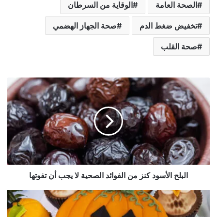
الصحة العامة
الوقاية من السرطان
تخفيض ضغط الدم
صحة الجهاز الهضمي
صحة القلب
ا
ل
ب
ل
ح
ا
ل
أ
س
البلح الأسود كنز من الفوائد الصحية لا يجب أن تفوتها
و
د
ك
ك
ن
ي
ز
ك