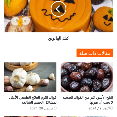
م
ا
ن
ل
ا
ه
ل
ا
ف
ل
و
و
كيك الهالوين
ا
ي
ئ
ن
د
مقالات ذات صلة
ا
ل
ص
ح
ي
ة
ل
ا
البلح الأسود كنز من الفوائد الصحية
فوائد الثوم العلاج الطبيعي الأمثل
ي
لا يجب أن تفوتها
لمشاكل الجسم الشائعة
ج
ب
أكتوبر 19, 2024
سبتمبر 28, 2024
أ