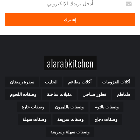
أ
د
خ
ل
ب
ر
ي
د
ك
alarabkitchen
ا
ل
إ
ل
أكلات العزومات
أكلات مطاعم
الحليب
سفرة رمضان
ك
ت
طماطم
فطور صباحي
مقبلات ساخنة
وصفات اللحوم
ر
و
وصفات بالثوم
وصفات بالليمون
وصفات حارة
ن
ي
وصفات دجاج
وصفات سريعة
وصفات سهلة
وصفات سهلة وسريعة