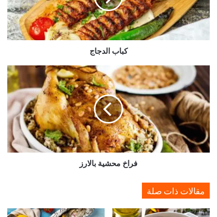
ل
د
ج
ا
كباب الدجاج
ج
ف
ر
ا
خ
م
ح
ش
ي
ة
فراخ محشية بالارز
ب
ا
ل
مقالات ذات صلة
ا
ر
ز