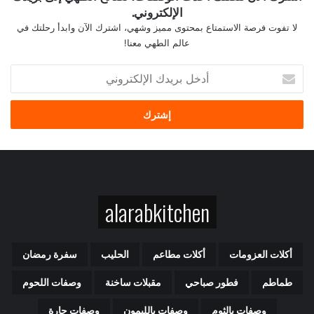
الإلكتروني.
لا تفوت فرصة الاستمتاع بمحتوى مميز وشهي، اشترك الآن وابدأ رحلتك في
عالم الطهي معنا!
أ
د
خ
ل
ب
ر
ي
د
ك
alarabkitchen
ا
ل
إ
ل
أكلات العزومات
أكلات مطاعم
الحليب
سفرة رمضان
ك
ت
طماطم
فطور صباحي
مقبلات ساخنة
وصفات اللحوم
ر
و
وصفات بالثوم
وصفات بالليمون
وصفات حارة