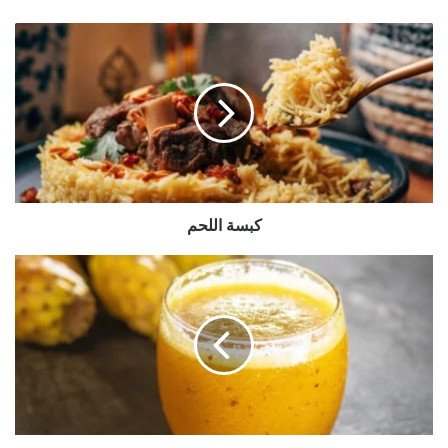
ك
ب
س
ة
ا
ل
ل
ح
م
كبسة اللحم
ع
ص
ي
ر
ا
ل
ت
ي
ن