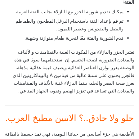
الفتة:
يمكنك تقديم شوربة الجزر مع البازلاء بجانب الفتة العربية.
ثم قم بإعداد الفتة باستخدام البرغل المطحون والطماطم
والبصل والبقدونس وعصير الليمون.
قدم الشوربة والفتة معًا لتجربة طعام متوازنة وشهية.
تعتبر الجزر والبازلاء من المكونات الغنية بالفيتامينات والألياف
والمعادن الضرورية لصحة الجسم. إن استخدامهما سويًا في هذه
الوصفة يعزز توازن العناصر الغذائية ويضيف قيمة غذائية مذهلة.
فالجزر يحتوي على نسبة عالية من فيتامين A والبيتاكاروتين الذي
يعزز صحة البصر والجلد، بينما البازلاء غنية بالألياف والفيتامينات
والمعادن التي تساعد في تعزيز الهضم وتقوية الجهاز المناعي.
حلو ولا حادق..؟ الاتنين مطبخ العرب.
الأطعمة هي جزء أساسي من حياتنا اليومية، فهي تمد جسمنا بالطاقة