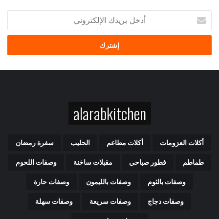
أ
د
خ
ل
ب
ر
ي
د
ك
alarabkitchen
ا
ل
إ
ل
أكلات العزومات
أكلات مطاعم
الحليب
سفرة رمضان
ك
ت
طماطم
فطور صباحي
مقبلات ساخنة
وصفات اللحوم
ر
و
وصفات بالثوم
وصفات بالليمون
وصفات حارة
ن
ي
وصفات دجاج
وصفات سريعة
وصفات سهلة