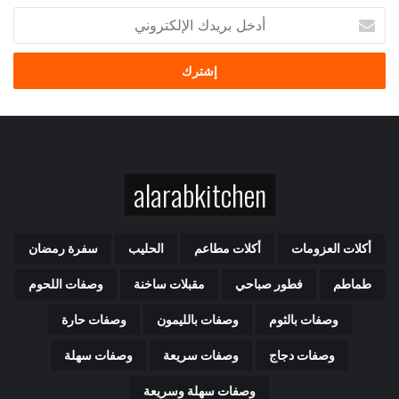
أ
د
خ
ل
ب
ر
ي
د
ك
alarabkitchen
ا
ل
إ
ل
أكلات العزومات
أكلات مطاعم
الحليب
سفرة رمضان
ك
ت
طماطم
فطور صباحي
مقبلات ساخنة
وصفات اللحوم
ر
و
وصفات بالثوم
وصفات بالليمون
وصفات حارة
ن
ي
وصفات دجاج
وصفات سريعة
وصفات سهلة
وصفات سهلة وسريعة