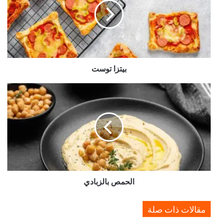
ز
ا
ت
و
س
ت
بيتزا توست
ا
ل
ح
م
ص
ب
ا
ل
ز
الحمص بالزبادي
ب
ا
د
مقالات ذات صلة
ي