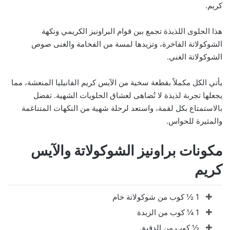
كريم.
هذا الحلوى اللذيذة تجمع بين قوام البراونيز الكريمي ونكهة
الشوكولاتة الفاخرة، وتزيدها لمسة من الفخامة والغنى صوص
الشوكولاتة الغني.
يأتي الكل مكملاً بقطعة سخية من الآيس كريم الفانيليا المنعشة، مما
يجعلها تجربة لذيذة لا تُضاهى لعشاق الحلويات الشهية. تفضل
بالاستمتاع بكل لقمة، واستعد لرحلة شهية من النكهات المتناغمة
والمثيرة للحواس.
مكونات براونيز الشوكولاتة والآيس
كريم
1 ½ كوب من شوكولاتة خام
1 ¼ كوب من الزبدة
½ كوب من الدقيق