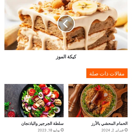
ي
ك
ة
ا
ل
م
و
ز
كيكة الموز
مقالات ذات صلة
الحمام المحشي بالأرز
سلطة الجرجير والباذنجان
فبراير 2, 2024
يوليو 18, 2023