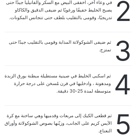
2
في وعاء آخر، اخفقى البيض مع السكر والفانيليا جيدًا حتى
يصبح الخليط خفيفًا ورغويًا ثم ضيفى الدقيق والكاكاو
تدريجيًا، وقومى بالتقليب بلطف حتى تتجانس المكونات.
3
ثم ضيفى الشوكولاتة المذابة وقومى بالتقليب جيدًا حتى
تمتزج.
4
ثم اسكبى الخليط في صينية مستطيلة مبطنة بورق الزبدة
ومدهونة ، وادخليها في فرن مُسخن على درجة حرارة
متوسطة لمدة 25-30 دقيقة.
5
ثم قطعى الكيك إلى مربعات وقدميها وهي ساخنة مع كرة
الآيس كريم على الجانب، وزيّنها بصوص الشوكولاتة وأوراق
النعناع.