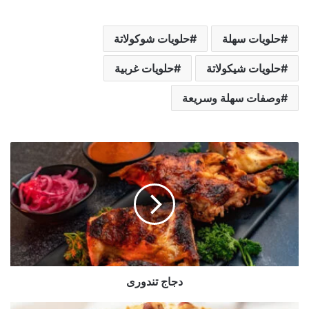
حلويات سهلة
حلويات شوكولاتة
حلويات شيكولاتة
حلويات غربية
وصفات سهلة وسريعة
د
ج
ا
ج
ت
ن
د
و
ر
دجاج تندورى
ى
ك