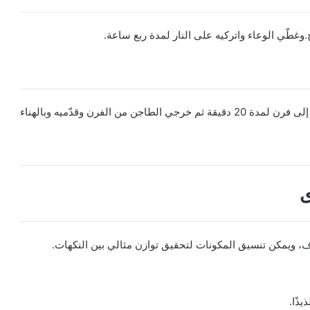
وغطّي الوعاء واتركيه على النار لمدة ربع ساعة.
ادخلى اللحمة والكوسة في طاجن الفرن وأدخليها إلى فرن لمدة 20 دقيقة ثم خرجي الطاجن من الفرن وقدّميه وبالهناء
ى
 ويمكن تنسيق المكونات لتحقيق توازن مثالي بين النكهات.
ذًا.