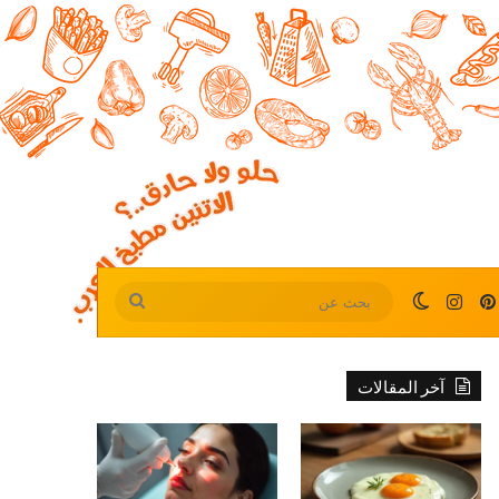
بينتيريست
انستقرام
الوضع المظلم
بحث
عن
آخر المقالات