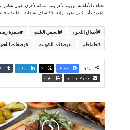
تختلف الأطعمة من بلد لآخر ومن ثقافة لأخرى، فهي تعكس تاري
الجديدة أن يكون تجربة رائعة لاكتشاف ثقافات وتقاليد مختلف
أطباق اللحوم
السمن البلدي
سفرة رمض
طماطم
وصفات الكوسة
وصفات اللحو
شاركها
فيسبوك
‫X
لينكدإن
مشاركة عبر البريد
طباعة
ك
ف
ت
ة
م