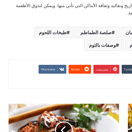
خ وتقاليد وثقافة الأماكن التي تأتي منها. ويمكن لتذوق الأطعمة
ة.
ان
صلصة الطماطم
طبخات اللحوم
م
وصفات بالثوم
بينتيريست
ا
ل
م
س
ق