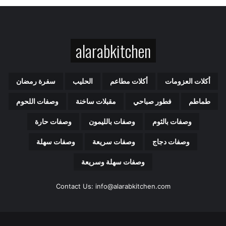
ر
ي
د
ك
alarabkitchen
ا
ل
إ
ل
أكلات العزومات
أكلات مطاعم
الحليب
سفرة رمضان
ك
ت
طماطم
فطور صباحي
مقبلات ساخنة
وصفات اللحوم
ر
و
وصفات بالثوم
وصفات بالليمون
وصفات حارة
ن
ي
وصفات دجاج
وصفات سريعة
وصفات سهلة
وصفات سهلة وسريعة
Contact Us: info@alarabkitchen.com