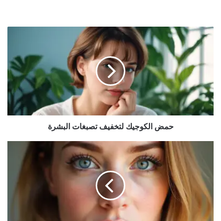
حمض
الكوجيك
لتخفيف
تصبغات
البشرة
حمض الكوجيك لتخفيف تصبغات البشرة
تكثيف
الرموش:
أسرار
طبيعية
للحصول
على
رموش
طويلة