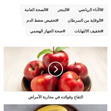
الأداء الرياضي
البنجر
الصحة العامة
الوقاية من السرطان
تخفيض ضغط الدم
تخفيف الالتهابات
صحة الجهاز الهضمي
ا
ل
ت
ف
ا
ح
و
ف
و
التفاح وفوائده في محاربة الأمراض
ا
ئ
د
ا