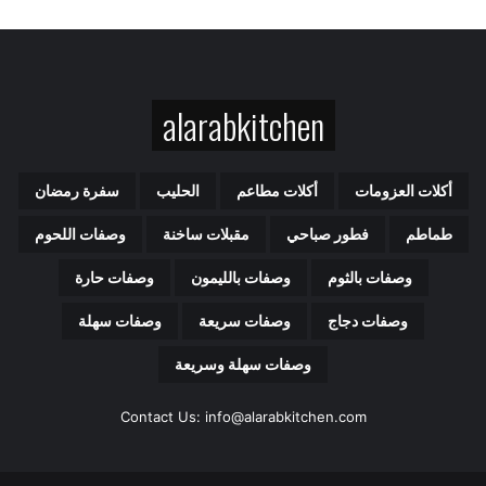
ر
ي
د
ك
alarabkitchen
ا
ل
إ
ل
أكلات العزومات
أكلات مطاعم
الحليب
سفرة رمضان
ك
ت
طماطم
فطور صباحي
مقبلات ساخنة
وصفات اللحوم
ر
و
وصفات بالثوم
وصفات بالليمون
وصفات حارة
ن
ي
وصفات دجاج
وصفات سريعة
وصفات سهلة
وصفات سهلة وسريعة
Contact Us: info@alarabkitchen.com