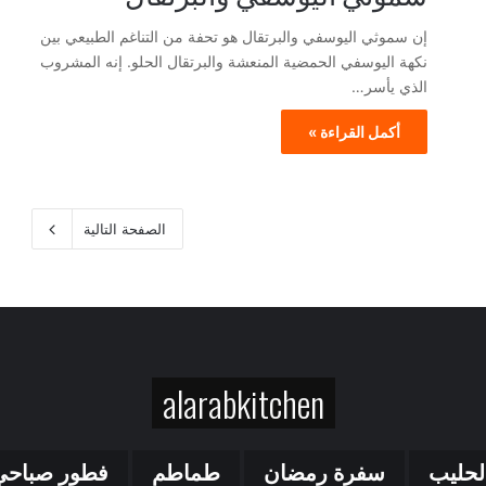
إن سموثي اليوسفي والبرتقال هو تحفة من التناغم الطبيعي بين
نكهة اليوسفي الحمضية المنعشة والبرتقال الحلو. إنه المشروب
الذي يأسر…
أكمل القراءة »
الصفحة التالية
alarabkitchen
لحليب
سفرة رمضان
طماطم
فطور صباحي