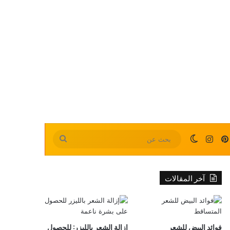
بينتيريست
انستقرام
الوضع المظلم
بحث
عن
آخر المقالات
فوائد البيض للشعر
إزالة الشعر بالليزر: للحصول