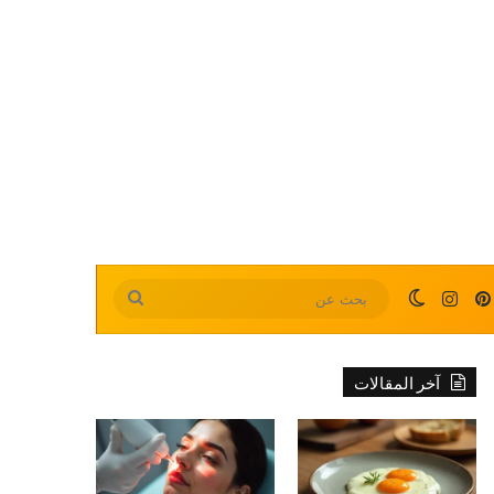
بينتيريست
انستقرام
الوضع المظلم
بحث
عن
آخر المقالات