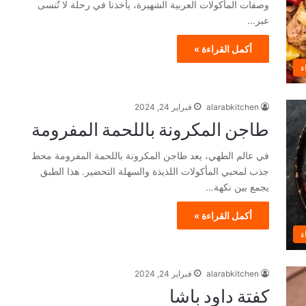
وصفات المأكولات العربية الشهيرة، يأخذنا في رحلة لا تُنسى
عبر…
أكمل القراءة »
ء
alarabkitchen
فبراير 24, 2024
طاجن المكرونة باللحمة المفرومة
في عالم الطهي، يعد طاجن المكرونة باللحمة المفرومة محط
جذب لمحبي المأكولات اللذيذة والسهلة التحضير. هذا الطبق
يجمع بين نكهة…
أكمل القراءة »
ء
alarabkitchen
فبراير 24, 2024
كفتة داود باشا