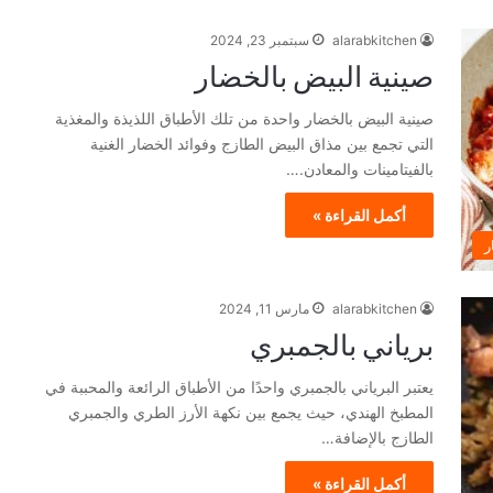
alarabkitchen
سبتمبر 23, 2024
صينية البيض بالخضار
صينية البيض بالخضار واحدة من تلك الأطباق اللذيذة والمغذية
التي تجمع بين مذاق البيض الطازج وفوائد الخضار الغنية
بالفيتامينات والمعادن.…
أكمل القراءة »
ر
alarabkitchen
مارس 11, 2024
برياني بالجمبري
يعتبر البرياني بالجمبري واحدًا من الأطباق الرائعة والمحببة في
المطبخ الهندي، حيث يجمع بين نكهة الأرز الطري والجمبري
الطازج بالإضافة…
أكمل القراءة »