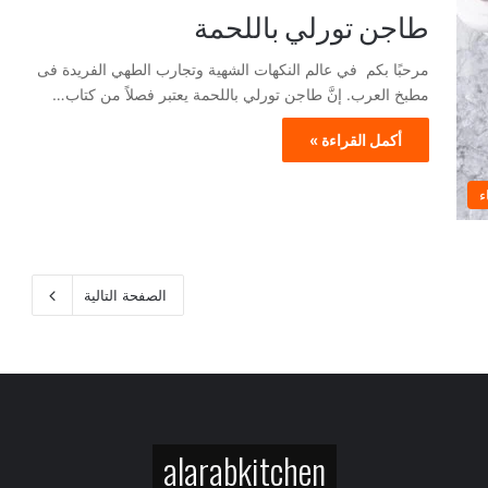
طاجن تورلي باللحمة
مرحبًا بكم في عالم النكهات الشهية وتجارب الطهي الفريدة فى
مطبخ العرب. إنَّ طاجن تورلي باللحمة يعتبر فصلاً من كتاب…
أكمل القراءة »
ء
الصفحة التالية
alarabkitchen